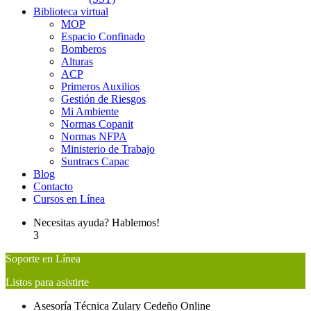
Biblioteca virtual
MOP
Espacio Confinado
Bomberos
Alturas
ACP
Primeros Auxilios
Gestión de Riesgos
Mi Ambiente
Normas Copanit
Normas NFPA
Ministerio de Trabajo
Suntracs Capac
Blog
Contacto
Cursos en Línea
Necesitas ayuda? Hablemos!
3
Soporte en Línea
Listos para asistirte
Asesoría Técnica
Zulary Cedeño
Online