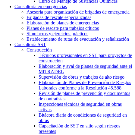
Curso de Manejo de Sustancias Químicas
Consultoría en emergencias
Asesoría para organización de brigadas de emergencia
Brigadas de rescate especializadas
Elaboración de planes de emergencias
Planes de rescate para trabajos críticos
Simulacros y ejercicios prácticos
Establecimiento de rutas de evacuación y señalización
Consultoría SST
Construcción
Técnicos profesionales en SST para proyectos de
construcción
Elaboración y aval de planes de seguridad ante el
MITRADEL
Supervisión de obras y trabajos de alto riesgo
Elaboración de Planes de Prevención de Riesgos
Laborales conforme a la Resolución 45.588
Revisión de planes de prevención y documentos
de contratistas
Inspecciones técnicas de seguridad en obras
activas
Bitácora diaria de condiciones de seguridad en
obras
Capacitación de SST en sitio según riesgos
presentes