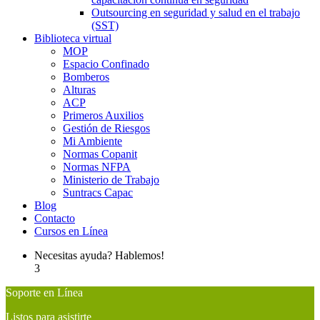
Outsourcing en seguridad y salud en el trabajo
(SST)
Biblioteca virtual
MOP
Espacio Confinado
Bomberos
Alturas
ACP
Primeros Auxilios
Gestión de Riesgos
Mi Ambiente
Normas Copanit
Normas NFPA
Ministerio de Trabajo
Suntracs Capac
Blog
Contacto
Cursos en Línea
Necesitas ayuda? Hablemos!
3
Soporte en Línea
Listos para asistirte