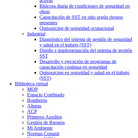
activas
Bitácora diaria de condiciones de seguridad en
obras
Capacitación de SST en sitio según riesgos
presentes
Outsourcing de seguridad ocupacional
Industrial
Diagnóstico del sistema de gestión de seguridad
y salud en el trabajo (SST)
Diseño e implementación del sistema de gestión
SST
Desarrollo y ejecución de programas de
capacitación continua en seguridad
Outsourcing en seguridad y salud en el trabajo
(SST)
Biblioteca virtual
MOP
Espacio Confinado
Bomberos
Alturas
ACP
Primeros Auxilios
Gestión de Riesgos
Mi Ambiente
Normas Copanit