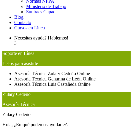
Normas NFPA
Ministerio de Trabajo
Suntracs Capac
Blog
Contacto
Cursos en Línea
Necesitas ayuda? Hablemos!
3
Soporte en Línea
Listos para asistirte
Asesoría Técnica
Zulary Cedeño
Online
Asesoría Técnica
Genarina de León
Online
Asesoría Técnica
Luis Castañeda
Online
Zulary Cedeño
Asesoría Técnica
Zulary Cedeño
Hola, ¿En qué podemos ayudarte?.