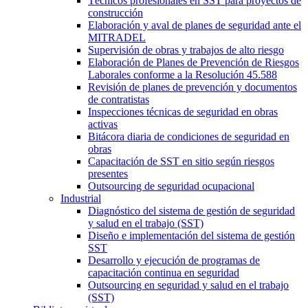
Técnicos profesionales en SST para proyectos de
construcción
Elaboración y aval de planes de seguridad ante el
MITRADEL
Supervisión de obras y trabajos de alto riesgo
Elaboración de Planes de Prevención de Riesgos
Laborales conforme a la Resolución 45.588
Revisión de planes de prevención y documentos
de contratistas
Inspecciones técnicas de seguridad en obras
activas
Bitácora diaria de condiciones de seguridad en
obras
Capacitación de SST en sitio según riesgos
presentes
Outsourcing de seguridad ocupacional
Industrial
Diagnóstico del sistema de gestión de seguridad
y salud en el trabajo (SST)
Diseño e implementación del sistema de gestión
SST
Desarrollo y ejecución de programas de
capacitación continua en seguridad
Outsourcing en seguridad y salud en el trabajo
(SST)