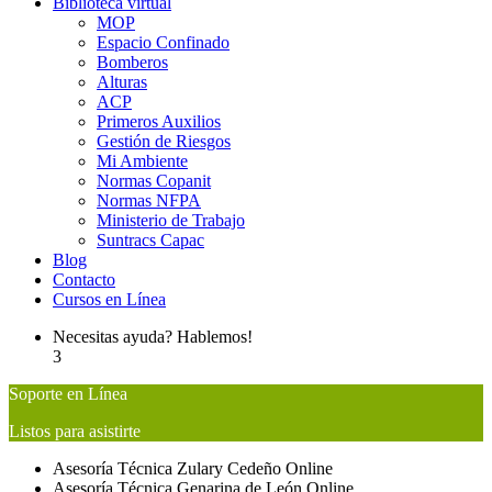
Biblioteca virtual
MOP
Espacio Confinado
Bomberos
Alturas
ACP
Primeros Auxilios
Gestión de Riesgos
Mi Ambiente
Normas Copanit
Normas NFPA
Ministerio de Trabajo
Suntracs Capac
Blog
Contacto
Cursos en Línea
Necesitas ayuda? Hablemos!
3
Soporte en Línea
Listos para asistirte
Asesoría Técnica
Zulary Cedeño
Online
Asesoría Técnica
Genarina de León
Online