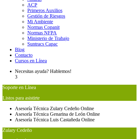
ACP
Primeros Auxilios
Gestión de Riesgos
Mi Ambiente
Normas Copanit
Normas NFPA
Ministerio de Trabajo
Suntracs Capac
Blog
Contacto
Cursos en Línea
Necesitas ayuda? Hablemos!
3
Soporte en Línea
Listos para asistirte
Asesoría Técnica
Zulary Cedeño
Online
Asesoría Técnica
Genarina de León
Online
Asesoría Técnica
Luis Castañeda
Online
Zulary Cedeño