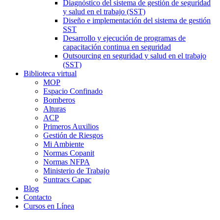
Diagnóstico del sistema de gestión de seguridad
y salud en el trabajo (SST)
Diseño e implementación del sistema de gestión
SST
Desarrollo y ejecución de programas de
capacitación continua en seguridad
Outsourcing en seguridad y salud en el trabajo
(SST)
Biblioteca virtual
MOP
Espacio Confinado
Bomberos
Alturas
ACP
Primeros Auxilios
Gestión de Riesgos
Mi Ambiente
Normas Copanit
Normas NFPA
Ministerio de Trabajo
Suntracs Capac
Blog
Contacto
Cursos en Línea