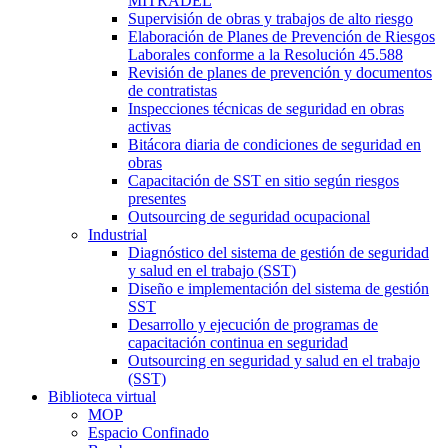
MITRADEL
Supervisión de obras y trabajos de alto riesgo
Elaboración de Planes de Prevención de Riesgos
Laborales conforme a la Resolución 45.588
Revisión de planes de prevención y documentos
de contratistas
Inspecciones técnicas de seguridad en obras
activas
Bitácora diaria de condiciones de seguridad en
obras
Capacitación de SST en sitio según riesgos
presentes
Outsourcing de seguridad ocupacional
Industrial
Diagnóstico del sistema de gestión de seguridad
y salud en el trabajo (SST)
Diseño e implementación del sistema de gestión
SST
Desarrollo y ejecución de programas de
capacitación continua en seguridad
Outsourcing en seguridad y salud en el trabajo
(SST)
Biblioteca virtual
MOP
Espacio Confinado