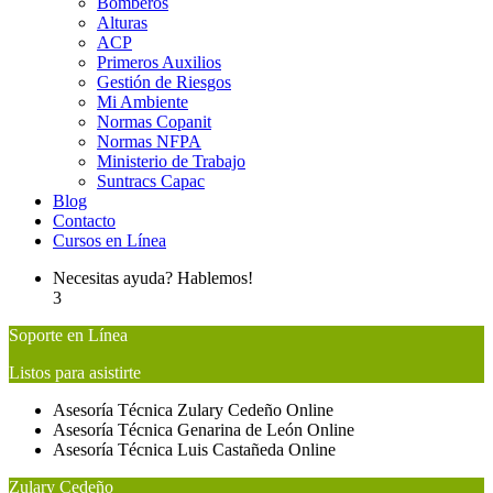
Bomberos
Alturas
ACP
Primeros Auxilios
Gestión de Riesgos
Mi Ambiente
Normas Copanit
Normas NFPA
Ministerio de Trabajo
Suntracs Capac
Blog
Contacto
Cursos en Línea
Necesitas ayuda? Hablemos!
3
Soporte en Línea
Listos para asistirte
Asesoría Técnica
Zulary Cedeño
Online
Asesoría Técnica
Genarina de León
Online
Asesoría Técnica
Luis Castañeda
Online
Zulary Cedeño