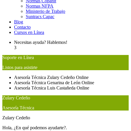
Normas Copanit
Normas NFPA
Ministerio de Trabajo
Suntracs Capac
Blog
Contacto
Cursos en Línea
Necesitas ayuda? Hablemos!
3
Soporte en Línea
Listos para asistirte
Asesoría Técnica
Zulary Cedeño
Online
Asesoría Técnica
Genarina de León
Online
Asesoría Técnica
Luis Castañeda
Online
Zulary Cedeño
Asesoría Técnica
Zulary Cedeño
Hola, ¿En qué podemos ayudarte?.