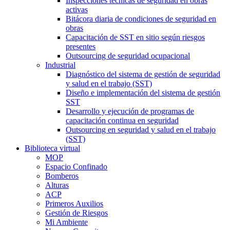
Inspecciones técnicas de seguridad en obras
activas
Bitácora diaria de condiciones de seguridad en
obras
Capacitación de SST en sitio según riesgos
presentes
Outsourcing de seguridad ocupacional
Industrial
Diagnóstico del sistema de gestión de seguridad
y salud en el trabajo (SST)
Diseño e implementación del sistema de gestión
SST
Desarrollo y ejecución de programas de
capacitación continua en seguridad
Outsourcing en seguridad y salud en el trabajo
(SST)
Biblioteca virtual
MOP
Espacio Confinado
Bomberos
Alturas
ACP
Primeros Auxilios
Gestión de Riesgos
Mi Ambiente