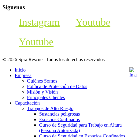
Síguenos
Instagram
Youtube
Youtube
© 2026 Spra Rescue | Todos los derechos reservados
Inicio
Empresa
Quiénes Somos
Política de Protección de Datos
Misión y Visión
Principales Clientes
Capacitación
Trabajos de Alto Riesgo
Sustancias peligrosas
Espacios Confinados
Curso de Seguridad para Trabajo en Altura
(Persona Autorizada)
Curso de Seguridad en Espacios Confinados